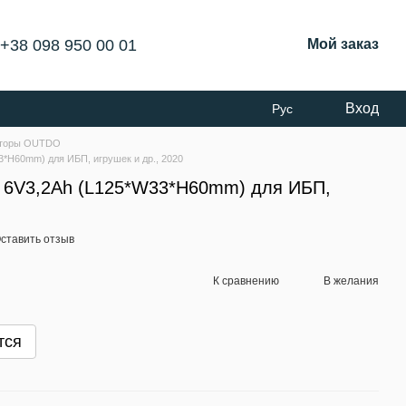
+38 098 950 00 01
Мой заказ
Вход
Рус
яторы OUTDO
3*H60mm) для ИБП, игрушек и др., 2020
- 6V3,2Ah (L125*W33*H60mm) для ИБП,
ставить отзыв
К сравнению
В желания
тся