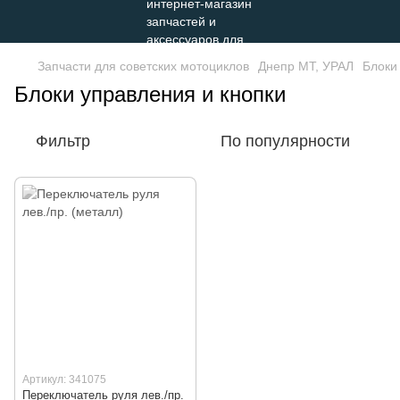
Запчасти для советских мотоциклов
Днепр МТ, УРАЛ
Блоки
Блоки управления и кнопки
Фильтр
По популярности
Артикул: 341075
Переключатель руля лев./пр.