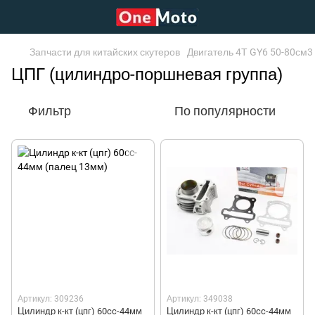
Запчасти для китайских скутеров
Двигатель 4Т GY6 50-80см3
ЦПГ (цилиндро-поршневая группа)
Фильтр
По популярности
Артикул: 309236
Артикул: 349038
Цилиндр к-кт (цпг) 60cc-44мм
Цилиндр к-кт (цпг) 60cc-44мм