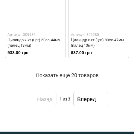
Артикул: 309985
Артикул: 309280
Цилиндр к-кт (цпг) 60cc-44мм
Цилиндр к-кт (цпг) 80cc-47мм
(палец 13мм)
(палец 13мм)
933.00 грн
637.00 грн
Показать еще 20 товаров
Назад
Вперед
1
из 3