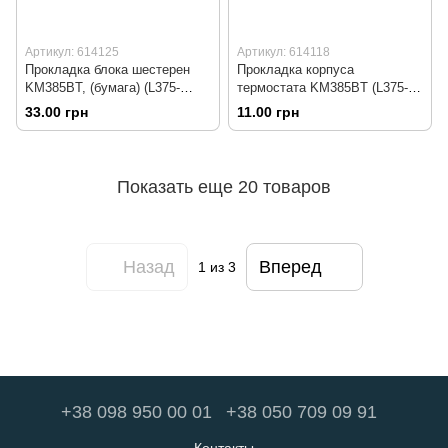
Артикул: 614125
Артикул: 614118
Прокладка блока шестерен
Прокладка корпуса
KM385BT, (бумага) (L375-
термостата KM385BT (L375-
01007)
03010)
33.00 грн
11.00 грн
Показать еще 20 товаров
Назад
Вперед
1
из 3
+38 098 950 00 01
+38 050 709 09 91
Контакты