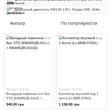
Дизельный двигатель КМ130-138 ( Xingtai 24В, Shifeng 244, Taishan 24)
Фильтр
По популярности
Артикул: 614116
Артикул: 614102
Вкладыши коренные к-кт 8шт
Коллектор впускной под 2
STD (KM485QB-01015 +
болта (LL380B-07001)
KM485QB-01016)
540.00 грн
1 136.00 грн