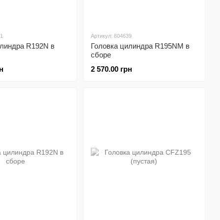
01
Артикул: 604639
илиндра R192N в
Головка цилиндра R195NM в
сборе
н
2 570.00 грн