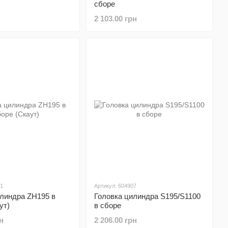
сборе
2 103.00 грн
41
Артикул: 604907
илиндра ZH195 в
Головка цилиндра S195/S1100
ут)
в сборе
н
2 206.00 грн