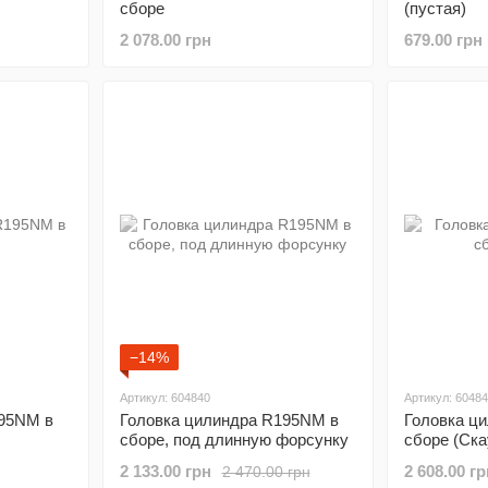
сборе
(пустая)
2 078.00 грн
679.00 грн
−14%
Артикул: 604840
Артикул: 6048
195NM в
Головка цилиндра R195NM в
Головка ц
сборе, под длинную форсунку
сборе (Ска
2 133.00 грн
2 608.00 гр
2 470.00 грн