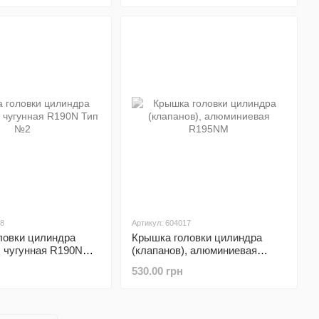
28
Артикул: 604017
ловки цилиндра
Крышка головки цилиндра
, чугунная R190N
(клапанов), алюминиевая
R195NM
530.00 грн