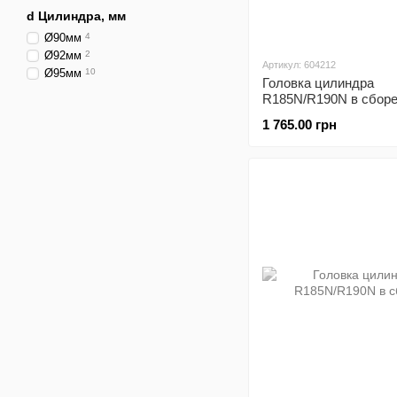
d Цилиндра, мм
Ø90мм
4
Ø92мм
2
Артикул: 604212
Ø95мм
10
Головка цилиндра
R185N/R190N в сбор
1 765.00 грн