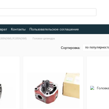
врат
Контакты
Пользовательское соглашение
R190N(NM),R195N(NM)
Головки цилиндра
по популярност
Сортировка: