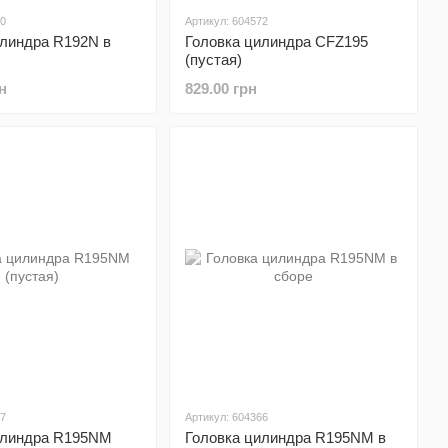
70
Артикул: 604572
илиндра R192N в
Головка цилиндра CFZ195
(пустая)
н
829.00 грн
07
Артикул: 604366
илиндра R195NM
Головка цилиндра R195NM в