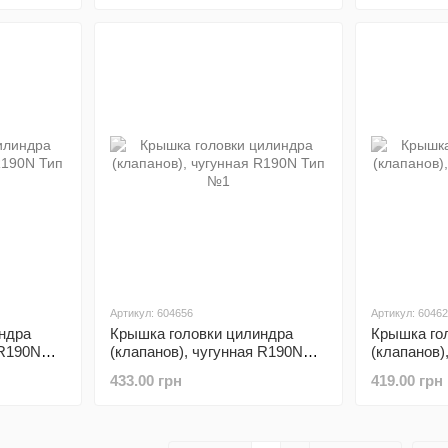
Артикул: 604656
Артикул: 6046
ндра
Крышка головки цилиндра
Крышка го
 R190N
(клапанов), чугунная R190N
(клапанов)
Тип №1
Тип №2
433.00 грн
419.00 грн