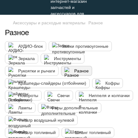
Аксессуары и расходые материалы
Разное
Разное
АУДИО-блок
Замки противоугонные
Зеркала
Инструменты
Рукоятки и рычаги
Разное
Крашпеды-слайдеры (отбойники)
Кофры
Повороты
Свечи
Ниппеля и колпачки
Лампы
Фары дополнительные
Фильтр воздушный нулевой
Фильтр топливный
Шланг топливный