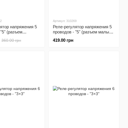
92
Артикул: 310269
ятор напряжения 5
Реле-регулятор напряжения 5
 "5" (разъем
проводов - "5" (разъем малый
апа")
"папа")
419.00 грн
360.00 грн