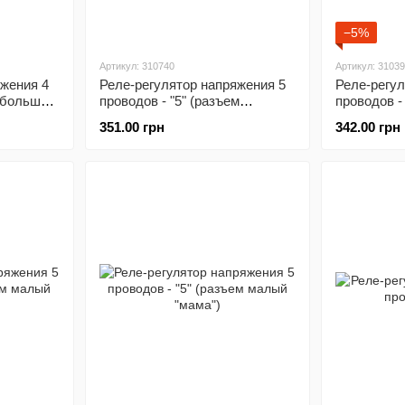
−5%
Артикул: 310740
Артикул: 3103
яжения 4
Реле-регулятор напряжения 5
Реле-регул
м большой
проводов - "5" (разъем
проводов -
большой "папа")
большой "п
351.00 грн
342.00 грн