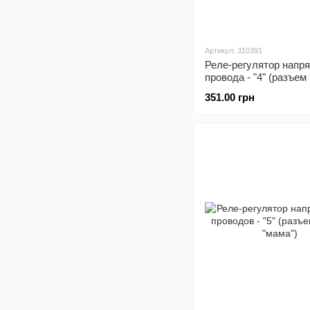
Артикул: 310391
Реле-регулятор напр
провода - "4" (разъе
"папа")
351.00 грн