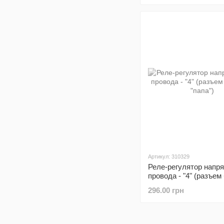
Артикул: 310329
Реле-регулятор напр
провода - "4" (разъе
"папа")
296.00 грн