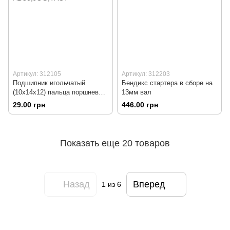
Артикул: 312105
Артикул: 312203
Подшипник игольчатый
Бендикс стартера в сборе на
(10x14x12) пальца поршневого
13мм вал
AD50,JOG,TACT
29.00 грн
446.00 грн
Показать еще 20 товаров
Назад
Вперед
1
из 6