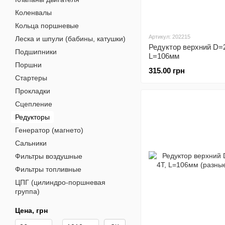
Коленвалы
Кольца поршневые
Артикул: 202215
Леска и шпули (бабины, катушки)
Редуктор верхний D=2
Подшипники
L=106мм
Поршни
315.00 грн
Стартеры
Прокладки
Сцепление
Редукторы
Генератор (магнето)
Сальники
Фильтры воздушные
Фильтры топливные
ЦПГ (цилиндро-поршневая
группа)
Цена, грн
От Цена, грн
До Цена, грн