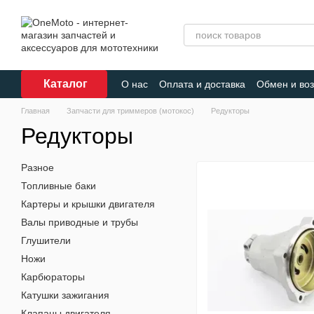
Перейти к основному контенту
Каталог
О нас
Оплата и доставка
Обмен и воз
Главная
Запчасти для триммеров (мотокос)
Редукторы
Редукторы
Разное
Топливные баки
Картеры и крышки двигателя
Валы приводные и трубы
Глушители
Ножи
Карбюраторы
Катушки зажигания
Клапаны двигателя