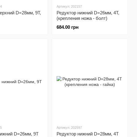
54
Артикул: 202157
ерхний D=28мм, 9T,
Редуктор нижний D=26мм, 4Т,
(крепления ножа - болт)
684.00 грн
25
Артикул: 202597
нижний D=26мм, 9T
Редуктор нижний D=28мм, 4Т