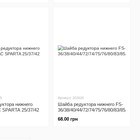
35
Артикул: 202620
уктора нижнего
Шайба редуктора нижнего FS-
SPARTA 25/37/42
36/38/40/44/72/74/75/76/80/83/85/87/90
68.00 грн