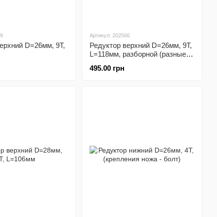
39
Артикул: 202566
ерхний D=26мм, 9T,
Редуктор верхний D=26мм, 9T,
L=118мм, разборной (разные
цвета)
495.00 грн