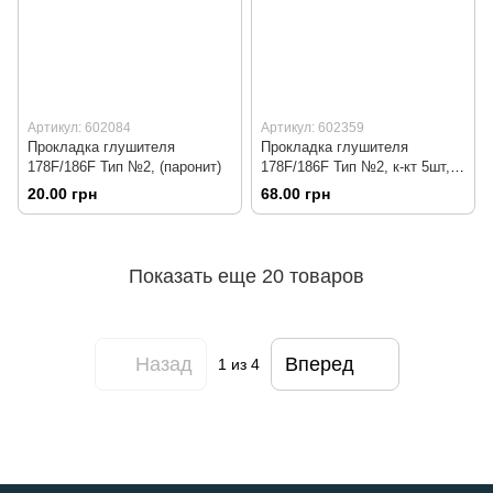
Артикул: 602084
Артикул: 602359
Прокладка глушителя
Прокладка глушителя
178F/186F Тип №2, (паронит)
178F/186F Тип №2, к-кт 5шт,
(паронит, на блистере)
20.00 грн
68.00 грн
Показать еще 20 товаров
Назад
Вперед
1
из 4