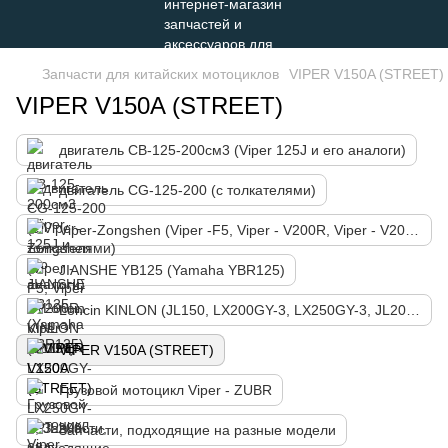
Запчасти для китайских мотоциклов
VIPER V150A (STREET)
VIPER V150A (STREET)
двигатель СВ-125-200см3 (Viper 125J и его аналоги)
двигатель СG-125-200 (с толкателями)
Viper-Zongshen (Viper -F5, Viper - V200R, Viper - V200N)
JIANSHE YB125 (Yamaha YBR125)
Loncin KINLON (JL150, LX200GY-3, LX250GY-3, JL200-68A, LX300-6)
VIPER V150A (STREET)
Грузовой мотоцикл Viper - ZUBR
Запчасти, подходящие на разные модели