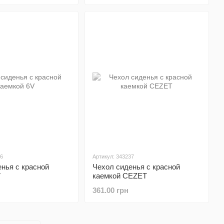
86
Артикул: 343237
нья с красной
Чехол сиденья с красной
V
каемкой CEZET
361.00 грн