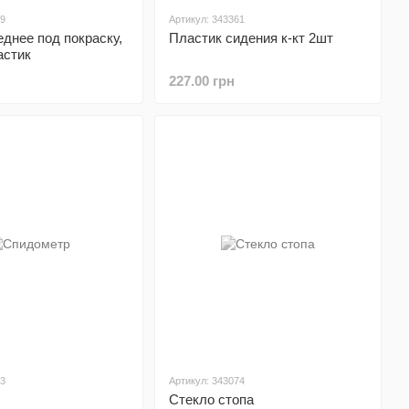
09
Артикул: 343361
днее под покраску,
Пластик сидения к-кт 2шт
астик
227.00 грн
73
Артикул: 343074
Стекло стопа