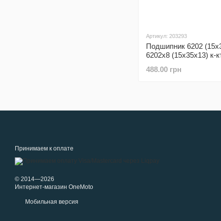
Артикул: 203293
Подшипник 6202 (15x3
6202x8 (15x35x13) к-к
MS-341/360/361/362/4
488.00 грн
Принимаем к оплате
© 2014—2026
Интернет-магазин OneMoto
Мобильная версия