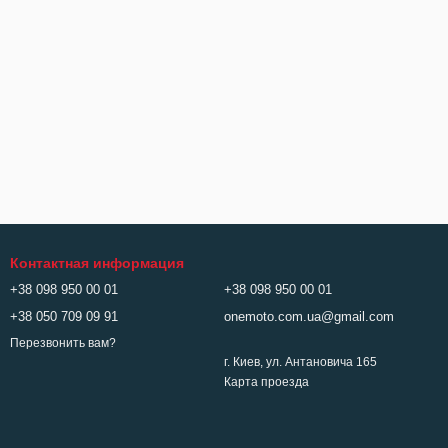
Контактная информация
+38 098 950 00 01
+38 098 950 00 01
+38 050 709 09 91
onemoto.com.ua@gmail.com
Перезвонить вам?
г. Киев, ул. Антановича 165
Карта проезда