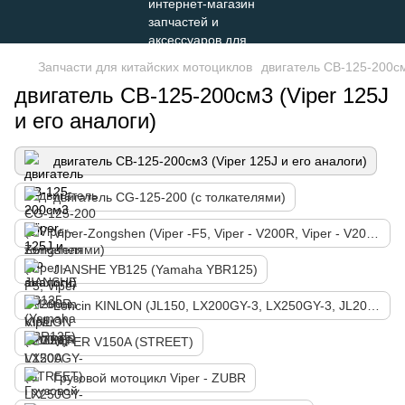
Запчасти для китайских мотоциклов
двигатель СВ-125-200см
двигатель СВ-125-200см3 (Viper 125J
и его аналоги)
двигатель СВ-125-200см3 (Viper 125J и его аналоги)
двигатель СG-125-200 (с толкателями)
Viper-Zongshen (Viper -F5, Viper - V200R, Viper - V200N)
JIANSHE YB125 (Yamaha YBR125)
Loncin KINLON (JL150, LX200GY-3, LX250GY-3, JL200-68A, LX300-6)
VIPER V150A (STREET)
Грузовой мотоцикл Viper - ZUBR