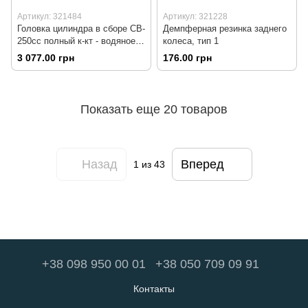
Артикул: 321484
Артикул: 321228
Головка цилиндра в сборе CB-
Демпферная резинка заднего
250cc полный к-кт - водяное
колеса, тип 1
охлаждение, тип2
3 077.00 грн
176.00 грн
Показать еще 20 товаров
Назад
Вперед
1
из 43
+38 098 950 00 01
+38 050 709 09 91
Контакты