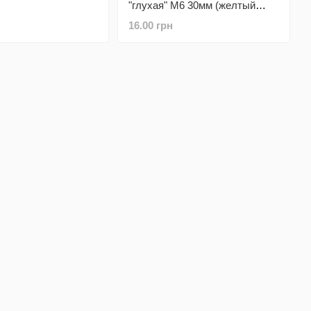
"глухая" М6 30мм (желтый
метал)
16.00 грн