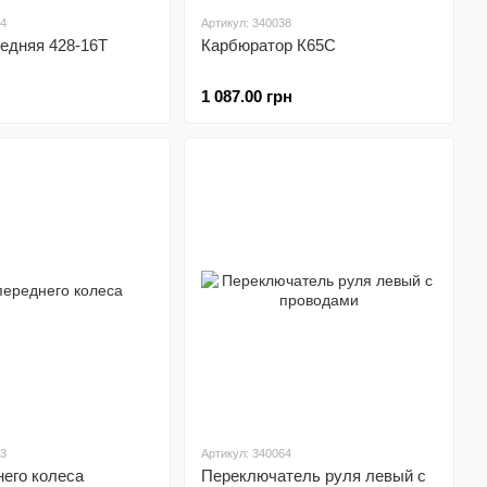
24
Артикул: 340038
едняя 428-16T
Карбюратор К65С
1 087.00 грн
23
Артикул: 340064
его колеса
Переключатель руля левый с