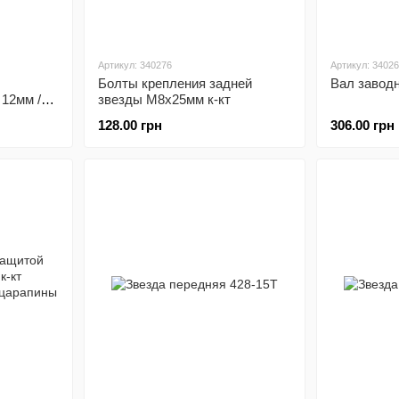
Артикул: 340276
Артикул: 3402
Болты крепления задней
Вал завод
 12мм /
звезды М8x25мм к-кт
, хром к-
128.00 грн
306.00 грн