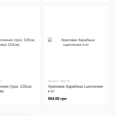
22
Артикул: 340175
ения (трос 120см;
Храповик барабана сцепления
м)
к-кт
504.00 грн