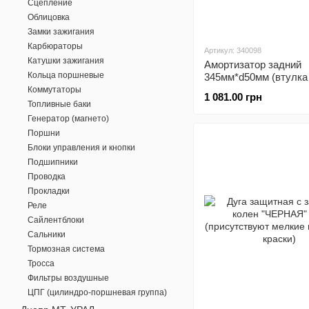
Сцепление
Облицовка
Замки зажигания
Карбюраторы
Артикул: 340098
Катушки зажигания
Амортизатор задний
Кольца поршневые
345мм*d50мм (втулка
втулка 12мм) регулир.
Коммутаторы
1 081.00 грн
кт 2шт
Топливные баки
Генератор (магнето)
Поршни
Блоки управления и кнопки
Подшипники
Проводка
Прокладки
Реле
Сайлентблоки
Сальники
Тормозная система
Тросса
Фильтры воздушные
ЦПГ (цилиндро-поршневая группа)