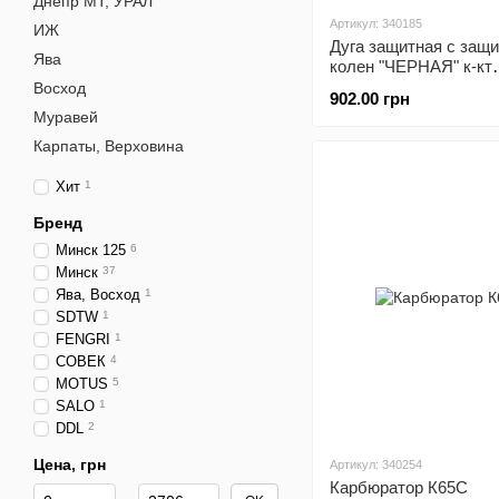
Днепр МТ, УРАЛ
Артикул: 340185
ИЖ
Дуга защитная с защ
Ява
колен "ЧЕРНАЯ" к-кт
(присутствуют мелки
Восход
902.00 грн
царапины краски)
Муравей
Карпаты, Верховина
Хит
1
Бренд
Минск 125
6
Минск
37
Ява, Восход
1
SDTW
1
FENGRI
1
СОВЕК
4
MOTUS
5
SALO
1
DDL
2
Цена, грн
Артикул: 340254
Карбюратор К65С
От Цена, грн
До Цена, грн