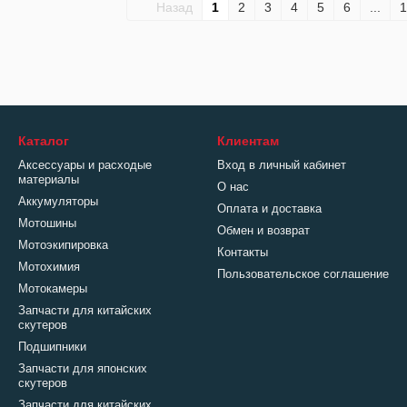
Назад
1
2
3
4
5
6
...
1
Каталог
Клиентам
Аксессуары и расходые
Вход в личный кабинет
материалы
О нас
Аккумуляторы
Оплата и доставка
Мотошины
Обмен и возврат
Мотоэкипировка
Контакты
Мотохимия
Пользовательское соглашение
Мотокамеры
Запчасти для китайских
скутеров
Подшипники
Запчасти для японских
скутеров
Запчасти для китайских