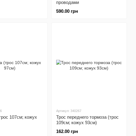
проводами
590.00 грн
36
Артикул: 340267
(трос 107см; кожух
Трос переднего тормоза (трос
109см; кожух 93см)
162.00 грн