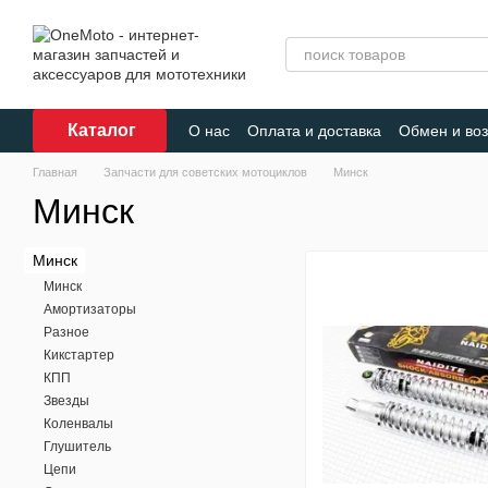
Перейти к основному контенту
Каталог
О нас
Оплата и доставка
Обмен и воз
Главная
Запчасти для советских мотоциклов
Минск
Минск
Минск
Минск
Амортизаторы
Разное
Кикстартер
КПП
Звезды
Коленвалы
Глушитель
Цепи