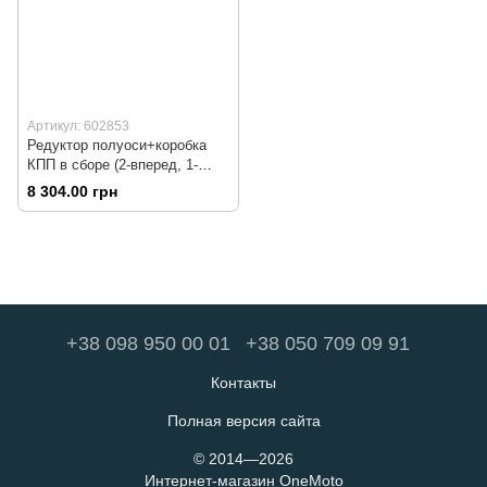
Артикул: 602853
Редуктор полуоси+коробка
КПП в сборе (2-вперед, 1-
назад) "Mini"
8 304.00 грн
+38 098 950 00 01
+38 050 709 09 91
Контакты
Полная версия сайта
© 2014—2026
Интернет-магазин OneMoto