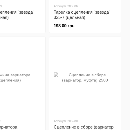
19
Артикул: 205586
епления "звезда"
Тарелка сцепления "звезда"
рная)
325-7 (цельная)
198.00 грн
21
Артикул: 205280
ариатора
Сцепление в сборе (вариатор,