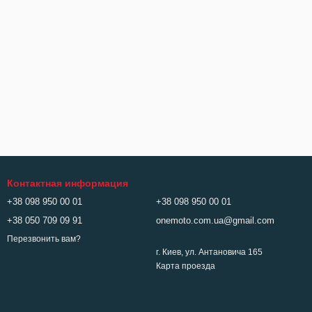
Контактная информация
+38 098 950 00 01
+38 098 950 00 01
+38 050 709 09 91
onemoto.com.ua@gmail.com
Перезвонить вам?
г. Киев, ул. Антановича 165
Карта проезда