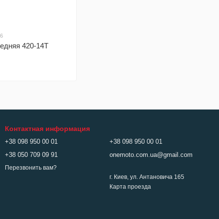
66
едняя 420-14T
Контактная информация
+38 098 950 00 01
+38 098 950 00 01
+38 050 709 09 91
onemoto.com.ua@gmail.com
Перезвонить вам?
г. Киев, ул. Антановича 165
Карта проезда