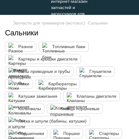
Запчасти для триммеров (мотокос)
Сальники
Сальники
Разное
Топливные баки
Картеры и крышки двигателя
Валы приводные и трубы
Глушители
Ножи
Карбюраторы
Катушки зажигания
Клапаны двигателя
Коленвалы
Кольца поршневые
Леска и шпули (бабины, катушки)
Подшипники
Поршни
Стартеры