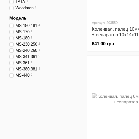
TATA
1
Woodman
3
Модель
Артикул: 203550
MS 180,181
4
Коленвал, палец 10м
MS-170
1
+ сепаратор 10x14x1
MS-180
3
подшипник 6002-2шт
641.00 грн
MS-230,250
2
MS-240,260
1
MS-341,361
2
MS-361
1
MS-380,381
1
MS-440
2