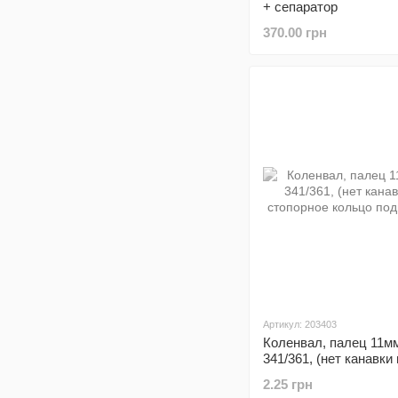
+ сепаратор
370.00 грн
Артикул: 203403
Коленвал, палец 11м
341/361, (нет канавки
стопорное кольцо по
2.25 грн