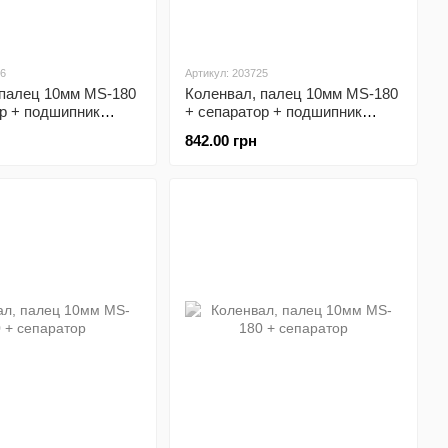
66
Артикул: 203725
 палец 10мм MS-180
Коленвал, палец 10мм MS-180
р + подшипник
+ сепаратор + подшипник
 сальник 15x25x5-
6002-2шт + сальник 15x25x5-
842.00 грн
лическая коробка
2шт + герметик