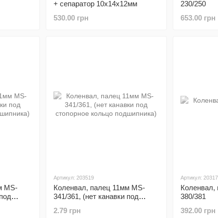
+ сепаратор 10х14х12мм
230/250
530.00 грн
653.00 грн
Артикул: 203519
Артикул: 2031
м MS-
Коленвал, палец 11мм MS-
Коленвал,
 под
341/361, (нет канавки под
380/381
дшипника)
стопорное кольцо подшипника)
2.79 грн
392.00 грн