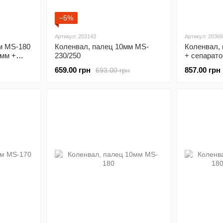
−5%
Артикул: 203143
Артикул: 2036
м MS-180
Коленвал, палец 10мм MS-
Коленвал,
1мм +
230/250
+ сепарато
6002-2шт +
659.00 грн
857.00 грн
693.00 грн
2шт, метал