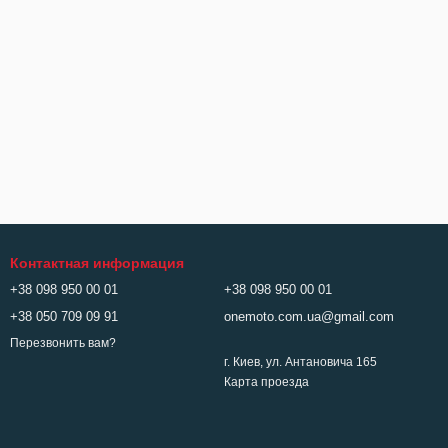
Контактная информация
+38 098 950 00 01
+38 098 950 00 01
+38 050 709 09 91
onemoto.com.ua@gmail.com
Перезвонить вам?
г. Киев, ул. Антановича 165
Карта проезда