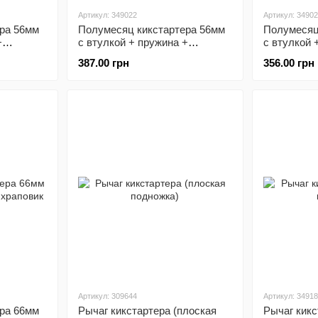
Артикул: 349022
Артикул: 3490
ра 56мм
Полумесяц кикстартера 56мм
Полумесяц
+
с втулкой + пружина +
с втулкой 
храповик
387.00 грн
356.00 грн
Артикул: 309644
Артикул: 3491
ра 66мм
Рычаг кикстартера (плоская
Рычаг кикс