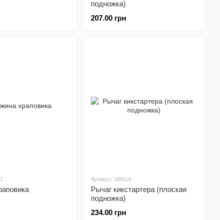
подножка)
207.00 грн
77
Артикул: 349119
раповика
Рычаг кикстартера (плоская
подножка)
234.00 грн