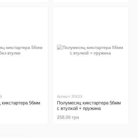
09
Артикул: 309119
 кикстартера 56мм
Полумесяц кикстартера 56мм
с втулкой + пружина
258.00 грн