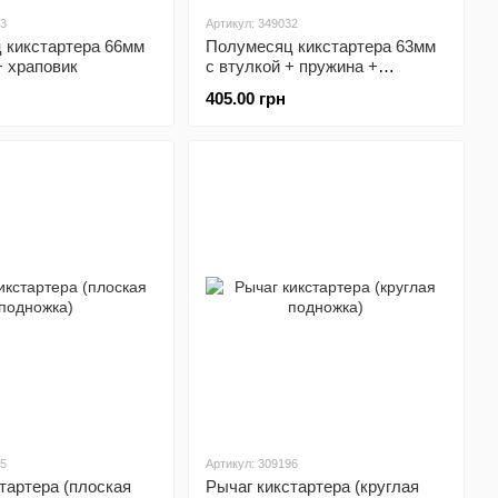
23
Артикул: 349032
 кикстартера 66мм
Полумесяц кикстартера 63мм
+ храповик
с втулкой + пружина +
храповик
405.00 грн
85
Артикул: 309196
тартера (плоская
Рычаг кикстартера (круглая