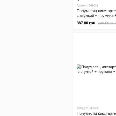
Артикул: 349031
Полумесяц кикстарте
с втулкой + пружина 
храповик
387.00 грн
440.00 грн
Артикул: 349024
Полумесяц кикстарте