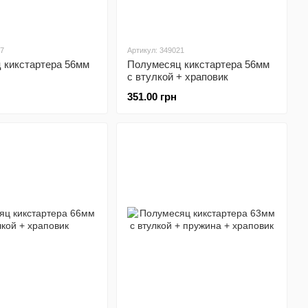
67
Артикул: 349021
 кикстартера 56мм
Полумесяц кикстартера 56мм
с втулкой + храповик
351.00 грн