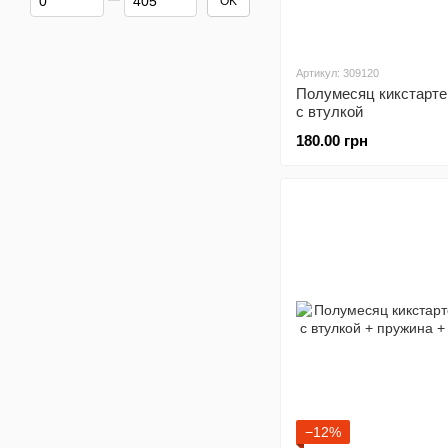
OK
Артикул: 309120
Полумесяц кикстарте
с втулкой
180.00 грн
−12%