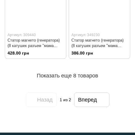
Артикул: 309440
Артикул: 349230
Статор магнето (генератора)
Статор магнето (генератора)
(8 катушек разъем "мама
(8 катушек разъем "мама
2+2") высота 28мм, тип 1
2+2") высота 31мм
428.00 грн
386.00 грн
Показать еще 8 товаров
Назад
Вперед
1
из 2