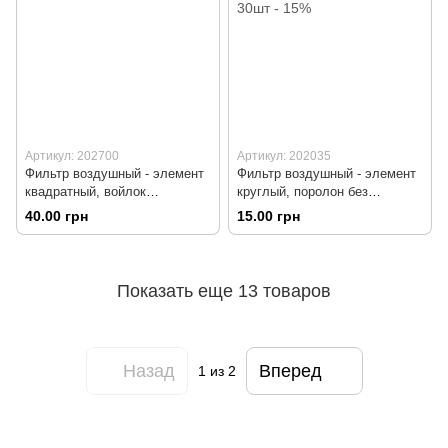
Артикул: 202700
Артикул: 202035
Фильтр воздушный - элемент
Фильтр воздушный - элемент
квадратный, войлок
круглый, поролон без
двухслойный
пропитки, чёрный, от 30шт -
40.00 грн
15.00 грн
15%
Показать еще 13 товаров
Назад
Вперед
1
из 2