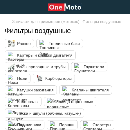
Запчасти для триммеров (мотокос)
Фильтры воздушные
Фильтры воздушные
Разное
Топливные баки
Картеры и крышки двигателя
Валы приводные и трубы
Глушители
Ножи
Карбюраторы
Катушки зажигания
Клапаны двигателя
Коленвалы
Кольца поршневые
Леска и шпули (бабины, катушки)
Подшипники
Поршни
Стартеры