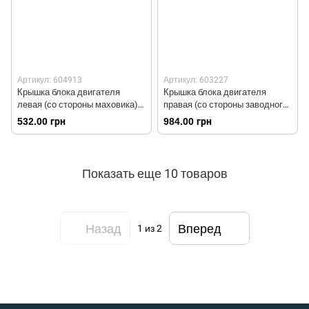
Артикул: 604913
Артикул: 603227
Крышка блока двигателя
Крышка блока двигателя
левая (со стороны маховика)
правая (со стороны заводного
5отв. R190N/195NM Тип №5
рычага), 8отв., чугунная
532.00 грн
984.00 грн
R190N/195NM Тип №1
Показать еще 10 товаров
Назад
Вперед
1
из 2