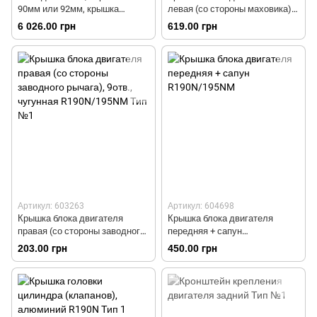
90мм или 92мм, крышка
левая (со стороны маховика)
правая 9отв., крышка левая
6отв. R190N/195NM Тип №3
6 026.00 грн
619.00 грн
5отв. R190N
Артикул: 603263
Артикул: 604698
Крышка блока двигателя
Крышка блока двигателя
правая (со стороны заводного
передняя + сапун
рычага), 9отв., чугунная
R190N/195NM
203.00 грн
450.00 грн
R190N/195NM Тип №1