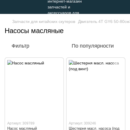
Запчасти для китайских скутеров
Двигатель 4Т GY6 50-80см
Насосы масляные
Фильтр
По популярности
Артикул: 309789
Артикул: 309246
Насос масляный
Шестерня масл. насоса (под