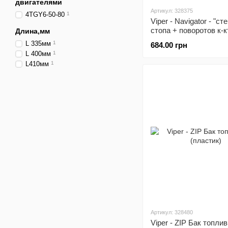
двигателями
Артикул: 328375
4ТGY6-50-80
1
Viper - Navigator - "ст
стопа + поворотов к-к
Длина,мм
L 335мм
1
684.00 грн
L 400мм
1
L410мм
1
Артикул: 328480
Viper - ZIP Бак топли