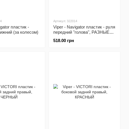
34
Артикул: 322014
igator пластик -
Viper - Navigator пластик - руля
ижний (за колесом)
передний "голова", РАЗНЫЕ
цвета (уточнить)
518.00 грн