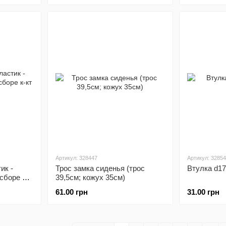
уточнить)
Артикул: 328447
Артикул: 3285
ик -
Трос замка сиденья (трос
Втулка d
сборе к-
39,5см; кожух 35см)
61.00 грн
31.00 грн