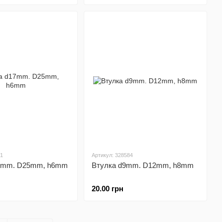
41
Артикул: 328584
17mm. D25mm, h6mm
Втулка d9mm. D12mm, h8mm
20.00 грн