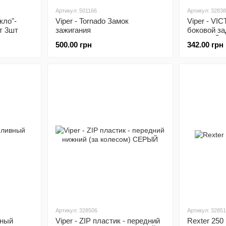
Артикул: 501166
Артикул: 3283
екло"-
Viper - Tornado Замок
Viper - VI
т 3шт
зажигания
боковой за
ЧЕРНЫЙ
500.00 грн
342.00 грн
Артикул: 328506
Артикул: 3285
вный
Viper - ZIP пластик - передний
Rexter 250