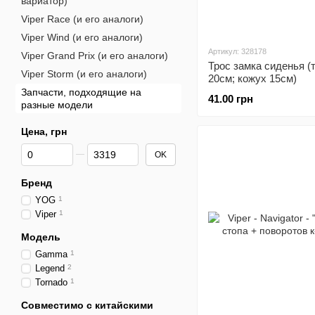
вариатор)
Viper Race (и его аналоги)
Viper Wind (и его аналоги)
Артикул: 328178
Viper Grand Prix (и его аналоги)
Трос замка сиденья (
Viper Storm (и его аналоги)
20см; кожух 15см)
Запчасти, подходящие на
41.00 грн
разные модели
Цена, грн
От Цена, грн
До Цена, грн
OK
Бренд
YOG
1
Viper
1
Модель
Gamma
1
Legend
2
Tornado
1
Совместимо с китайскими