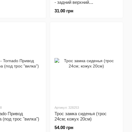
- задний верхний
(соединительный)
31.00 грн
88
Артикул: 328253
rnado Привод
Трос замка сиденья (трос
 (под трос "вилка")
24см; кожух 20см)
54.00 грн