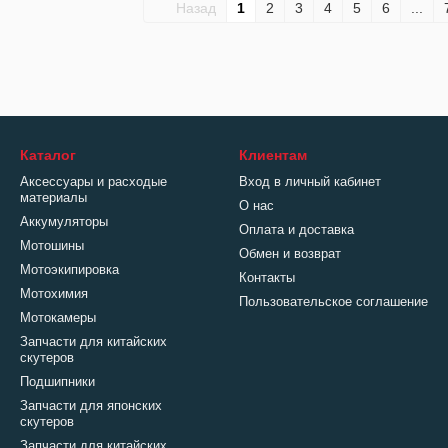
Назад
1
2
3
4
5
6
...
Каталог
Клиентам
Аксессуары и расходые
Вход в личный кабинет
материалы
О нас
Аккумуляторы
Оплата и доставка
Мотошины
Обмен и возврат
Мотоэкипировка
Контакты
Мотохимия
Пользовательское соглашение
Мотокамеры
Запчасти для китайских
скутеров
Подшипники
Запчасти для японских
скутеров
Запчасти для китайских