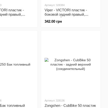
83
Артикул: 328384
CTORI пластик -
Viper - VICTORI пластик -
дний правый,
боковой задний правый,
КРАСНЫЙ
342.00 грн
16
Артикул: 328136
 Бак топливный
Zongshen - CubBike 50 пластик