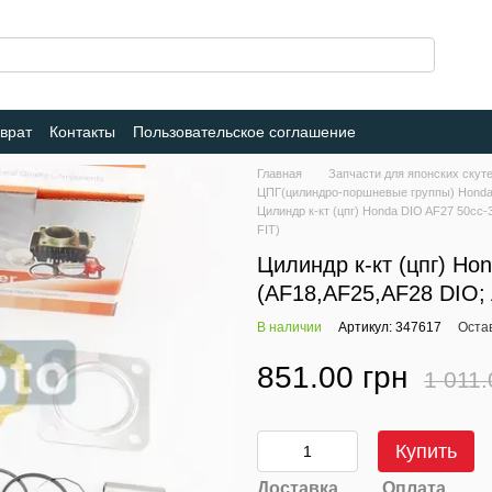
врат
Контакты
Пользовательское соглашение
Главная
Запчасти для японских скут
ЦПГ(цилиндро-поршневые группы) Hond
Цилиндр к-кт (цпг) Honda DIO AF27 50cc
FIT)
Цилиндр к-кт (цпг) Ho
(AF18,AF25,AF28 DIO;
В наличии
Артикул: 347617
Оста
851.00 грн
1 011.
Купить
Доставка
Оплата