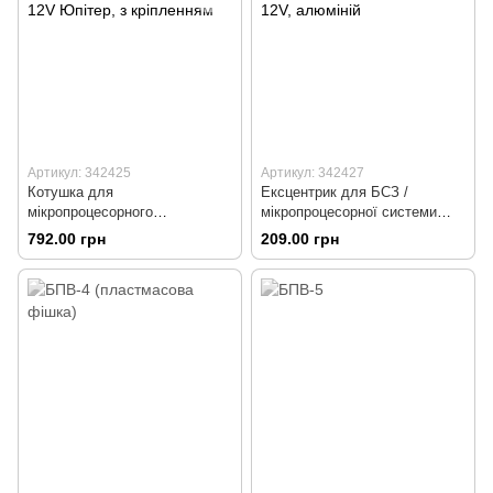
Артикул: 342425
Артикул: 342427
Котушка для
Ексцентрик для БСЗ /
мікропроцесорного
мікропроцесорної системи
запалювання 135.3705М 6-12V
запалювання 1148.3734 6-12V,
792.00 грн
209.00 грн
Юпітер, з кріпленням
алюміній