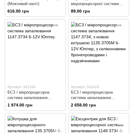
(Можливий наліт)
мікропроцесорної системи
запалювання 1148.3734 6-12V
616.00 грн
89.00 грн
Планета
Артикул: 342184
Артикул: 342424
БСЗ / мікропроцесорна
БСЗ / мікропроцесорна
система запалювання
система запалювання
1147.3734 6-12V Юпітер
1147.3734, з новою котушкою
1 974.00 грн
2 658.00 грн
1135.3705М 6-12V Юпітер, з
силіконовими
бронепроводами і
надсвічниками