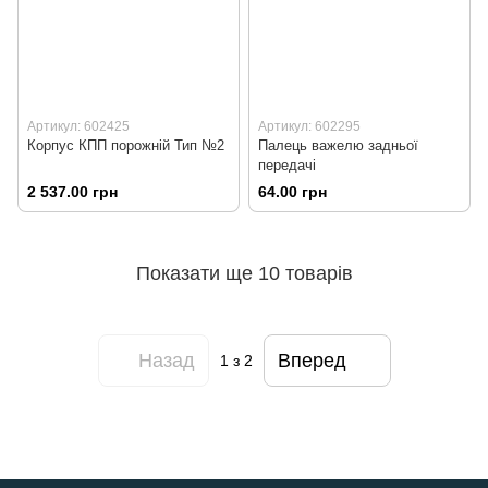
Артикул: 602425
Артикул: 602295
Корпус КПП порожній Тип №2
Палець важелю задньої
передачі
2 537.00 грн
64.00 грн
Показати ще 10 товарів
Назад
Вперед
1
з 2