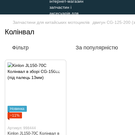
Запчастини для китайських мотоциклів
двигун СG-125-200 (
Колінвал
Фільтр
За популярністю
Новинка
−11%
Артикул: 998444
Kinlon JL150-70C Колінвал в