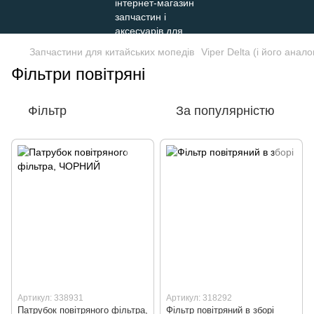
Запчастини для китайських мопедів
Viper Delta (і його анало
Фільтри повітряні
Фільтр
За популярністю
Артикул: 338931
Артикул: 318292
Патрубок повітряного фільтра,
Фільтр повітряний в зборі