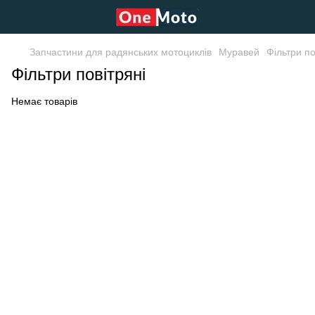
Запчастини для радянських мотоциклів
Муравей
Фільтри по
Фільтри повітряні
Немає товарів