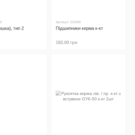
20
Артикул: 315060
ошка), тип 2
Підшипники керма к-кт
182.00 грн