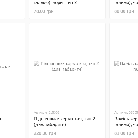
гальмо), чорні, тип 2
гальмо), чо
78.00 грн
80.00 грн
Артикул: 315332
Артикул: 3153
т
Підшипники керма к-кт, тип 2
Важіль кер
(див. габарити)
гальмо), чо
220.00 грн
81.00 грн