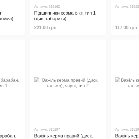
Артикул: 315162
Артикул: 3152
т
Підшипники керма к-кт, тип 1
бойма)
(див. габарити)
221.00 грн
117.00 грн
Артикул: 315297
Артикул: 3152
барабан.
Важіль керма правий (диск.
Важіль кер