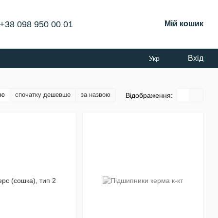
+38 098 950 00 01
Мій кошик
Вхід
Укр
тю
спочатку дешевше
за назвою
Відображення: