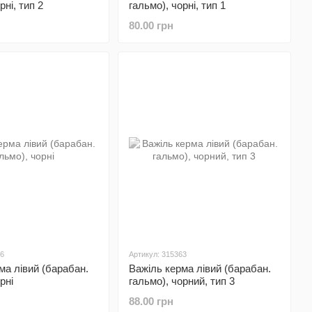
рні, тип 2
гальмо), чорні, тип 1
80.00 грн
56
Артикул: 315363
ма лівий (барабан.
Важіль керма лівий (барабан.
рні
гальмо), чорний, тип 3
88.00 грн