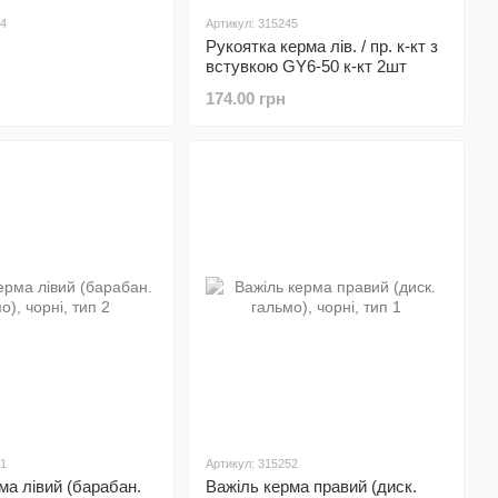
24
Артикул: 315245
Рукоятка керма лів. / пр. к-кт з
встувкою GY6-50 к-кт 2шт
174.00 грн
91
Артикул: 315252
ма лівий (барабан.
Важіль керма правий (диск.