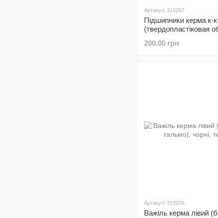
Артикул: 315267
Підшипники керма к-к
(твердопластіковая о
200.00 грн
Артикул: 315076
Важіль керма лівий (