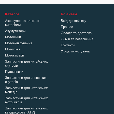
Каталог
Клієнтам
Аксесуари та витратні
Вхід до кабінету
матеріали
Про нас
Акумулятори
Оплата та доставка
Мотошини
Обмін та повернення
Мотоекіпірування
Контакти
Мотохімія
Угода користувача
Мотокамери
Запчастини для китайських
скутерів
Підшипники
Запчастини для японських
скутерів
Запчастини для китайських
мопедів
Запчастини для китайських
мотоциклів
Запчастини для китайських
квадроциклів (ATV)