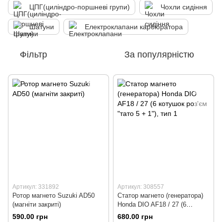
ЦПГ(циліндро-поршневі групи)
Чохли сидіння
Шатуни
Електроклапани карбюратора
Фільтр
За популярністю
Артикул: 331892
Артикул: 308557
Ротор магнето Suzuki AD50
Статор магнето (генератора)
(магніти закриті)
Honda DIO AF18 / 27 (6
котушок роз'єм "тато 5 + 1"),
590.00 грн
680.00 грн