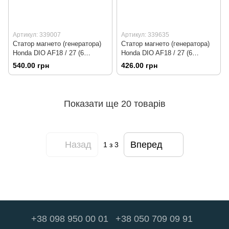
Артикул: 339007
Артикул: 339635
Статор магнето (генератора)
Статор магнето (генератора)
Honda DIO AF18 / 27 (6
Honda DIO AF18 / 27 (6
котушок роз'єм "тато 5 + 1")
котушок роз'єм "тато 5 + 1"),
540.00 грн
426.00 грн
без датчика холу
Показати ще 20 товарів
Назад
Вперед
1
з 3
+38 098 950 00 01
+38 050 709 09 91