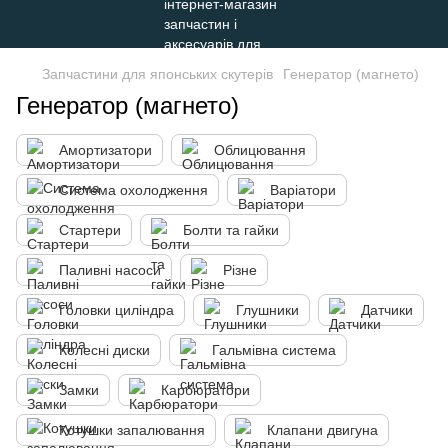
Запчастини для японських скутерів
Генератор (магнето)
Генератор (магнето)
Амортизатори
Облицювання
Система охолодження
Варіатори
Стартери
Болти та гайки
Паливні насоси
Різне
Головки циліндра
Глушники
Датчики
Колесні диски
Гальмівна система
Замки
Карбюратори
Котушки запалювання
Клапани двигуна