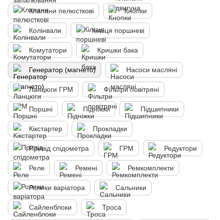
Клапани пелюсткові
Кнопки
Колінвали
Кільця поршневі
Комутатори
Кришки бака
Генератор (магнето)
Насоси масляні
Ланцюги ГРМ
Фільтри повітряні
Поршні
Підніжки
Підшипники
Кікстартер
Прокладки
Привід спідометра
ГРМ
Редуктори
Реле
Ремені
Ремкомплекти
Ролики варіатора
Сальники
Сайленблоки
Троса