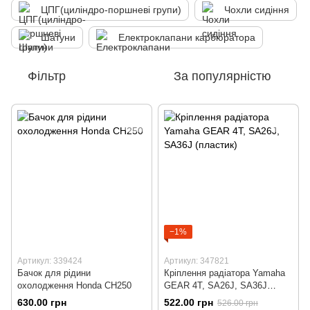
ЦПГ(циліндро-поршневі групи)
Чохли сидіння
Шатуни
Електроклапани карбюратора
Фільтр
За популярністю
−1%
Артикул: 339424
Артикул: 347821
Бачок для рідини
Кріплення радіатора Yamaha
охолодження Honda CH250
GEAR 4T, SA26J, SA36J
(пластик)
630.00 грн
522.00 грн
526.00 грн