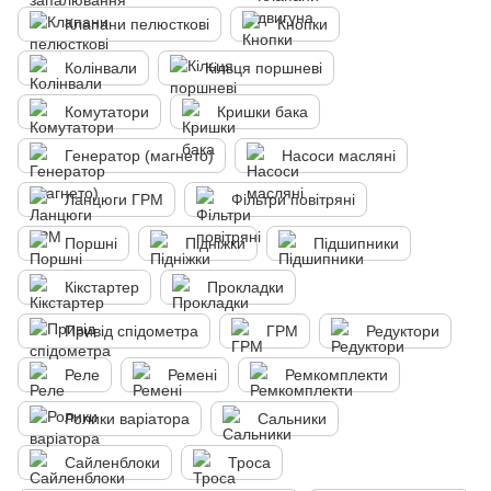
Клапани пелюсткові
Кнопки
Колінвали
Кільця поршневі
Комутатори
Кришки бака
Генератор (магнето)
Насоси масляні
Ланцюги ГРМ
Фільтри повітряні
Поршні
Підніжки
Підшипники
Кікстартер
Прокладки
Привід спідометра
ГРМ
Редуктори
Реле
Ремені
Ремкомплекти
Ролики варіатора
Сальники
Сайленблоки
Троса