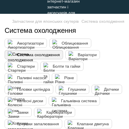
Запчастини для японських скутерів
Система охолодження
Система охолодження
Амортизатори
Облицювання
Система охолодження
Варіатори
Стартери
Болти та гайки
Паливні насоси
Різне
Головки циліндра
Глушники
Датчики
Колесні диски
Гальмівна система
Замки
Карбюратори
Котушки запалювання
Клапани двигуна