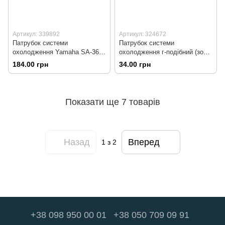
Артикул: 339892
Артикул: 324672
Патрубок системи
Патрубок системи
охолодження Yamaha SA-36J
охолодження г-подібний (зовн.
/ 39J (B215-3)
13мм, внутр. 9мм) 390мм
184.00 грн
34.00 грн
Показати ще 7 товарів
Назад
Вперед
1
з 2
+38 098 950 00 01
+38 050 709 09 91