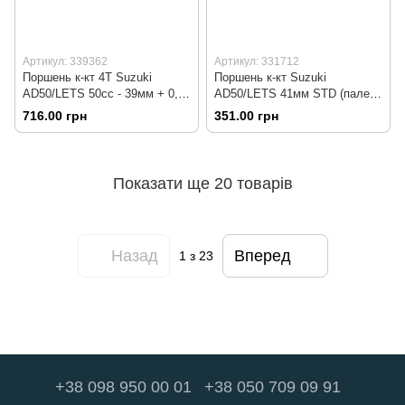
Артикул: 339362
Артикул: 331712
Поршень к-кт 4T Suzuki
Поршень к-кт Suzuki
AD50/LETS 50cc - 39мм + 0,75
AD50/LETS 41мм STD (палець
(палець 10мм) Тайвань
10мм)
716.00 грн
351.00 грн
Показати ще 20 товарів
Назад
Вперед
1
з 23
+38 098 950 00 01
+38 050 709 09 91