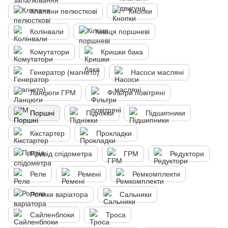
Клапани пелюсткові
Кнопки
Колінвали
Кільця поршневі
Комутатори
Кришки бака
Генератор (магнето)
Насоси масляні
Ланцюги ГРМ
Фільтри повітряні
Поршні
Підніжки
Підшипники
Кікстартер
Прокладки
Привід спідометра
ГРМ
Редуктори
Реле
Ремені
Ремкомплекти
Ролики варіатора
Сальники
Сайленблоки
Троса