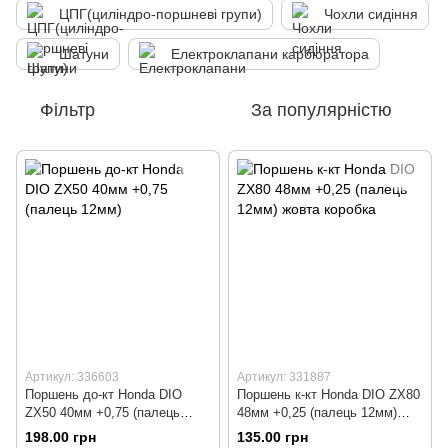
ЦПГ(циліндро-поршневі групи)
Чохли сидіння
Шатуни
Електроклапани карбюратора
Фільтр
За популярністю
Артикул: 336603
Артикул: 331887
Поршень до-кт Honda DIO
Поршень к-кт Honda DIO ZX80
ZX50 40мм +0,75 (палець
48мм +0,25 (палець 12мм)
12мм)
жовта коробка
198.00 грн
135.00 грн