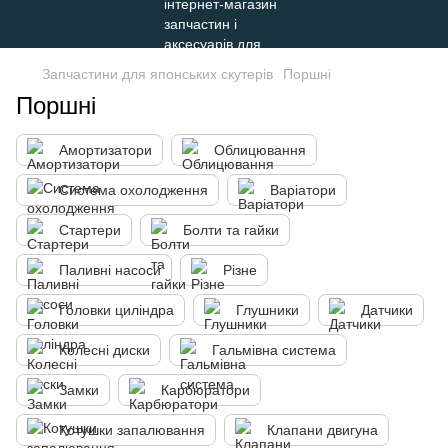
Запчастини для японських скутерів
Поршні
Поршні
Амортизатори
Облицювання
Система охолодження
Варіатори
Стартери
Болти та гайки
Паливні насоси
Різне
Головки циліндра
Глушники
Датчики
Колесні диски
Гальмівна система
Замки
Карбюратори
Котушки запалювання
Клапани двигуна