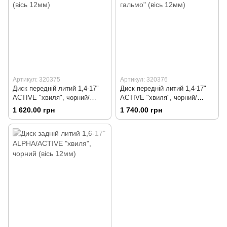
Артикул: 320375
Артикул: 320376
Диск передній литий 1,4-17"
Диск передній литий 1,4-17"
ACTIVE "хвиля", чорний/
ACTIVE "хвиля", чорний/
жовтий "під дискове гальмо"
зелений "під дискове гальмо"
1 620.00 грн
1 740.00 грн
(вісь 12мм)
(вісь 12мм)