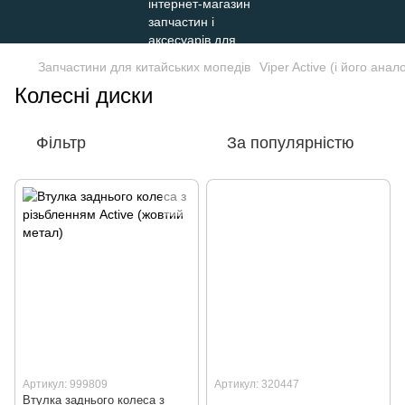
Запчастини для китайських мопедів
Viper Active (і його анал
Колесні диски
Фільтр
За популярністю
Артикул: 999809
Артикул: 320447
Втулка заднього колеса з