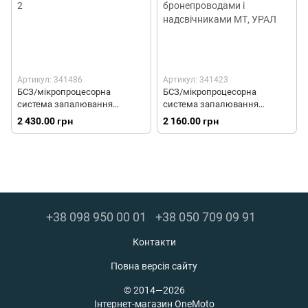
Артикул: 341486
Артикул: 341423
БСЗ/мікропроцесорна
БСЗ/мікропроцесорна
система запалювання
система запалювання
1135.3734 з новою котушкою
1135.3734 з новою котушкою
2 430.00 грн
2 160.00 грн
1135.3705М 12V і
1135.3705М 6-12V, з
перехідником для К-750 Тип 2
силіконовими
бронепроводами і
надсвічниками МТ, УРАЛ
+38 098 950 00 01
+38 050 709 09 91
Контакти
Повна версія сайту
© 2014—2026
Інтернет-магазин OneMoto