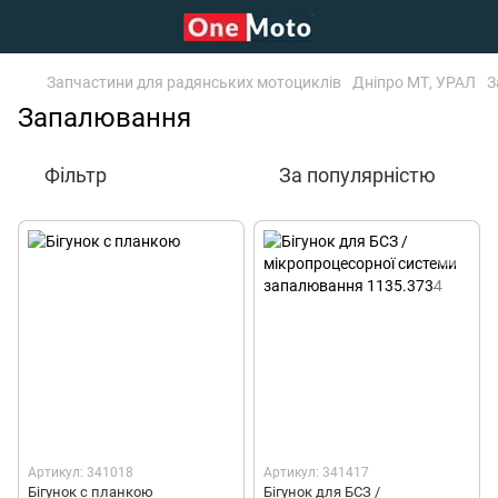
Запчастини для радянських мотоциклів
Дніпро МТ, УРАЛ
З
Запалювання
Фільтр
За популярністю
Артикул: 341018
Артикул: 341417
Бігунок c планкою
Бігунок для БСЗ /