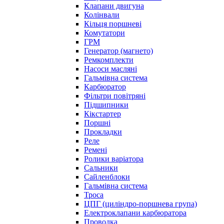
Клапани двигуна
Колінвали
Кільця поршневі
Комутатори
ГРМ
Генератор (магнето)
Ремкомплекти
Насоси масляні
Гальмівна система
Карбюратор
Фільтри повітряні
Підшипники
Кікстартер
Поршні
Прокладки
Реле
Ремені
Ролики варіатора
Сальники
Сайленблоки
Гальмівна система
Троса
ЦПГ (циліндро-поршнева група)
Електроклапани карбюратора
Проводка