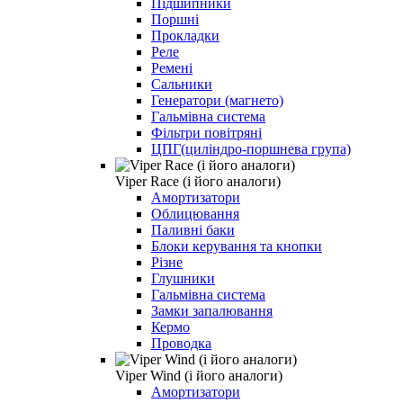
Підшипники
Поршні
Прокладки
Реле
Ремені
Сальники
Генератори (магнето)
Гальмівна система
Фільтри повітряні
ЦПГ(циліндро-поршнева група)
Viper Race (і його аналоги)
Амортизатори
Облицювання
Паливні баки
Блоки керування та кнопки
Різне
Глушники
Гальмівна система
Замки запалювання
Кермо
Проводка
Viper Wind (і його аналоги)
Амортизатори