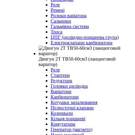
Реле
Ремені
Ролики варіатора
Сальники
Гальмівна система
Троса
ЦПГ (циліндро-поршнева група)
Електроклапани карбюратора
Двигун 2Т TB50-60см3 (ланцюговий
варіатор)
Реле
Стартери
Редуктори
Головки циліндра
Варіатори
Карбюратори
Котушки запалювання
Пелюсточні клапани
Коленвали
Кільця поршневі
Комутатори
Генератор (магнето)
Насос масляний