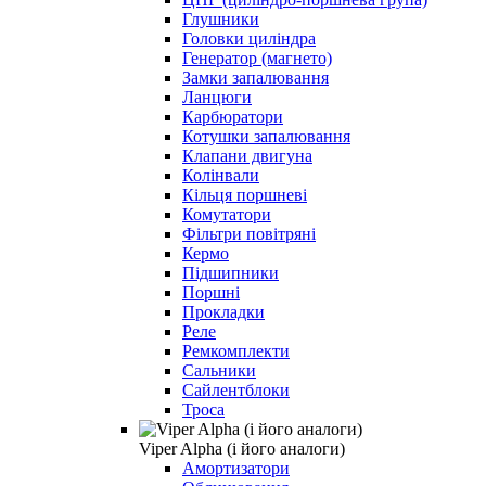
Глушники
Головки циліндра
Генератор (магнето)
Замки запалювання
Ланцюги
Карбюратори
Котушки запалювання
Клапани двигуна
Колінвали
Кільця поршневі
Комутатори
Фільтри повітряні
Кермо
Підшипники
Поршні
Прокладки
Реле
Ремкомплекти
Сальники
Сайлентблоки
Троса
Viper Alpha (і його аналоги)
Амортизатори