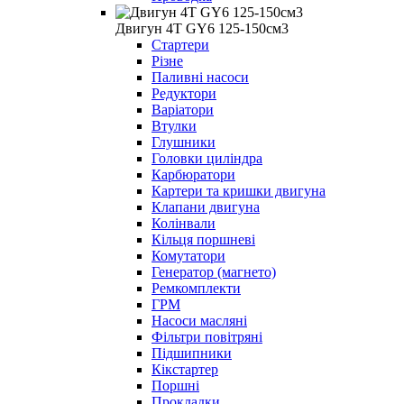
Двигун 4Т GY6 125-150см3
Стартери
Різне
Паливні насоси
Редуктори
Варіатори
Втулки
Глушники
Головки циліндра
Карбюратори
Картери та кришки двигуна
Клапани двигуна
Колінвали
Кільця поршневі
Комутатори
Генератор (магнето)
Ремкомплекти
ГРМ
Насоси масляні
Фільтри повітряні
Підшипники
Кікстартер
Поршні
Прокладки