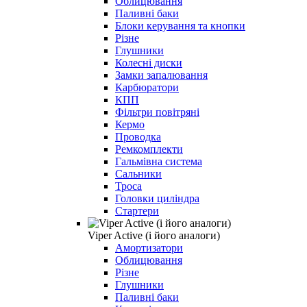
Облицювання
Паливні баки
Блоки керування та кнопки
Різне
Глушники
Колесні диски
Замки запалювання
Карбюратори
КПП
Фільтри повітряні
Кермо
Проводка
Ремкомплекти
Гальмівна система
Сальники
Троса
Головки циліндра
Стартери
Viper Active (і його аналоги)
Амортизатори
Облицювання
Різне
Глушники
Паливні баки