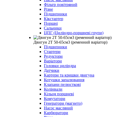
Фільтр повітряний
Різне
Підшипники
Кікстартер
Поршні
Сальники
ЦПГ (Циліндро-поршневі групи)
Двигун 2Т 50-65см3 (ременний варіатор)
Підшипники
Стартери
Редуктори
Варіатори
Головки циліндра
Датчики
Картери та кришки двигуна
Котушки запалювання
Клапани пелюсткові
Колінвали
Кільця поршневі
Комутатори
Генератори (магнето)
Насос масляний
Карбюратори