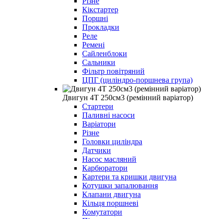
Різне
Кікстартер
Поршні
Прокладки
Реле
Ремені
Сайленблоки
Сальники
Фільтр повітряний
ЦПГ (циліндро-поршнева група)
Двигун 4Т 250см3 (ремінний варіатор)
Стартери
Паливні насоси
Варіатори
Різне
Головки циліндра
Датчики
Насос масляний
Карбюратори
Картери та кришки двигуна
Котушки запалювання
Клапани двигуна
Кільця поршневі
Комутатори