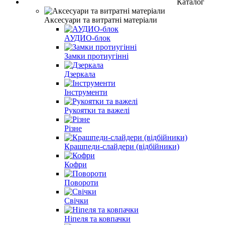
Каталог
Аксесуари та витратні матеріали
АУДИО-блок
Замки протиугінні
Дзеркала
Інструменти
Рукоятки та важелі
Різне
Крашпеди-слайдери (відбійники)
Кофри
Повороти
Свічки
Ніпеля та ковпачки