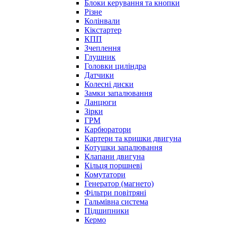
Блоки керування та кнопки
Різне
Колінвали
Кікстартер
КПП
Зчеплення
Глушник
Головки циліндра
Датчики
Колесні диски
Замки запалювання
Ланцюги
Зірки
ГРМ
Карбюратори
Картери та кришки двигуна
Котушки запалювання
Клапани двигуна
Кільця поршневі
Комутатори
Генератор (магнето)
Фільтри повітряні
Гальмівна система
Підшипники
Кермо