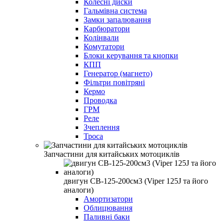
Колесні диски
Гальмівна система
Замки запалювання
Карбюратори
Колінвали
Комутатори
Блоки керування та кнопки
КПП
Генератор (магнето)
Фільтри повітряні
Кермо
Проводка
ГРМ
Реле
Зчеплення
Троса
Запчастини для китайських мотоциклів
двигун СВ-125-200см3 (Viper 125J та його
аналоги)
Амортизатори
Облицювання
Паливні баки