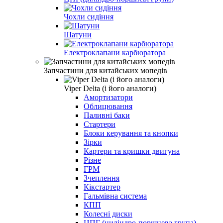
Чохли сидіння
Шатуни
Електроклапани карбюратора
Запчастини для китайських мопедів
Viper Delta (і його аналоги)
Амортизатори
Облицювання
Паливні баки
Стартери
Блоки керування та кнопки
Зірки
Картери та кришки двигуна
Різне
ГРМ
Зчеплення
Кікстартер
Гальмівна система
КПП
Колесні диски
ЦПГ (циліндро-поршнева група)