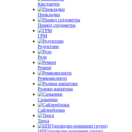
Кікстартер
Прокладки
Привід спідометра
ГРМ
Редуктори
Реле
Ремені
Ремкомплекти
Ролики варіатора
Сальники
Сайленблоки
Троса
ЦПГ(циліндро-поршневі групи)