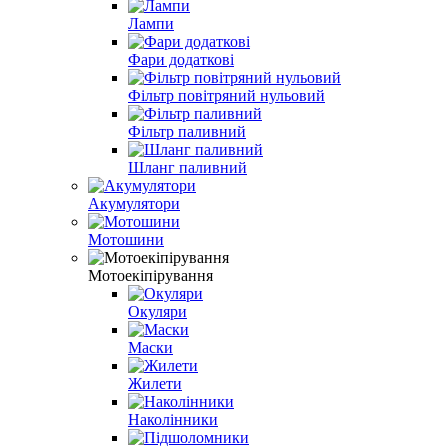
Лампи
Фари додаткові
Фільтр повітряний нульовий
Фільтр паливний
Шланг паливний
Акумулятори
Мотошини
Мотоекіпірування
Окуляри
Маски
Жилети
Наколінники