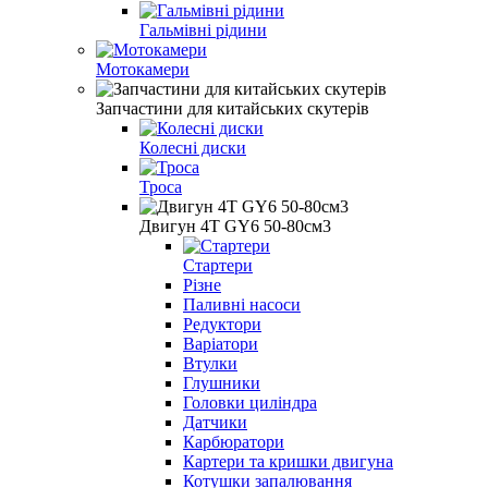
Гальмівні рідини
Мотокамери
Запчастини для китайських скутерів
Колесні диски
Троса
Двигун 4Т GY6 50-80см3
Стартери
Різне
Паливні насоси
Редуктори
Варіатори
Втулки
Глушники
Головки циліндра
Датчики
Карбюратори
Картери та кришки двигуна
Котушки запалювання