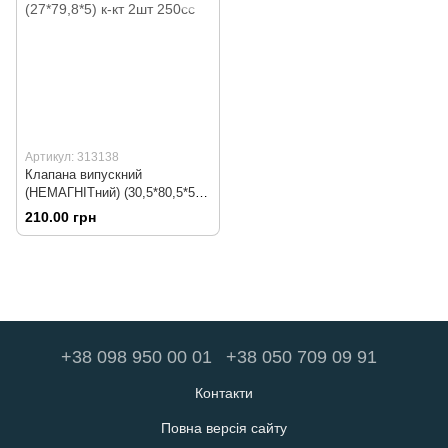
Артикул: 313138
Клапана випускний
(НЕМАГНІТний) (30,5*80,5*5) +
впускний (27*79,8*5) к-кт 2шт
210.00 грн
250сс
+38 098 950 00 01
+38 050 709 09 91
Контакти
Повна версія сайту