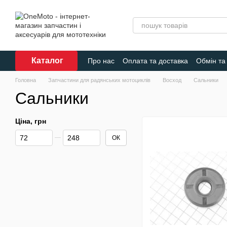
Перейти до основного контенту
Каталог
Про нас
Оплата та доставка
Обмін та
Головна
Запчастини для радянських мотоциклів
Восход
Сальники
Сальники
Ціна, грн
Від Ціна, грн
До Ціна, грн
ОК