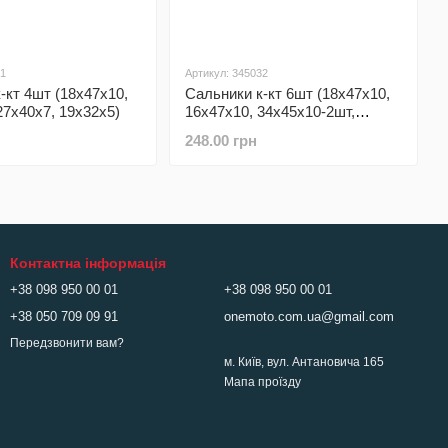
21
Артикул: 345032
-кт 4шт (18x47x10,
Сальники к-кт 6шт (18x47x10,
27x40x7, 19x32x5)
16x47x10, 34x45x10-2шт,
27x40x7, 19x32x5)
248.00 грн
Контактна інформація
+38 098 950 00 01
+38 098 950 00 01
+38 050 709 09 91
onemoto.com.ua@gmail.com
Передзвонити вам?
м. Київ, вул. Антановича 165
Мапа проїзду