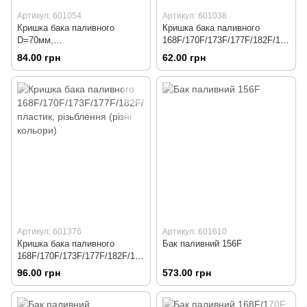
Артикул: 601054
Артикул: 601038
Кришка бака паливного
Кришка бака паливного
D=70мм,
168F/170F/173F/177F/182F/188
168F/170F/173F/177F/182F/188
F/190F, пластик
84.00 грн
62.00 грн
F/190F, метал, Тип №1
Артикул: 601376
Артикул: 601610
Кришка бака паливного
Бак паливний 156F
168F/170F/173F/177F/182F/188
F/190F, пластик, різьблення
96.00 грн
573.00 грн
(різні кольори)