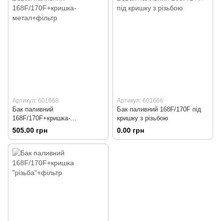
Артикул: 601668
Артикул: 601666
Бак паливний
Бак паливний 168F/170F під
168F/170F+кришка-
кришку з різьбою
метал+фільтр
505.00 грн
0.00 грн