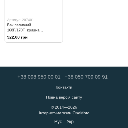
Артикул: 207401
Бак паливний
168F/170F+кришка
"різьба"+фільтр
522.00 грн
+38 098 950 00 01
+38 050 709 09 91
Контакти
Повна версія сайту
© 2014—2026
Інтернет-магазин OneMoto
Рус
Укр