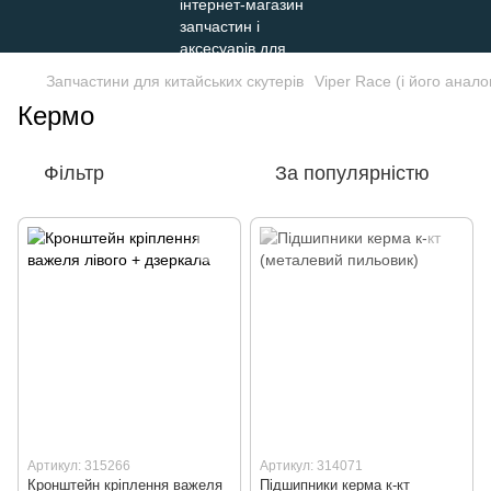
Запчастини для китайських скутерів
Viper Race (і його анало
Кермо
Фільтр
За популярністю
Артикул: 315266
Артикул: 314071
Кронштейн кріплення важеля
Підшипники керма к-кт