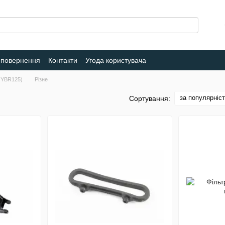
 повернення
Контакти
Угода користувача
 YBR125)
Різне
за популярніс
Сортування: