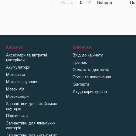
Назад
1
2
Вперед
По
Каталог
Клієнтам
Аксесуари та витратні
Вхід до кабінету
матеріали
Про нас
Акумулятори
Оплата та доставка
Мотошини
Обмін та повернення
Мотоекіпірування
Контакти
Мотохімія
Угода користувача
Мотокамери
Запчастини для китайських
скутерів
Підшипники
Запчастини для японських
скутерів
Запчастини для китайських