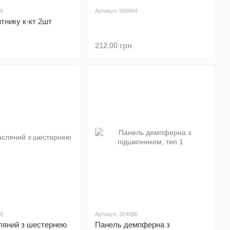
68
Артикул: 506004
тнику к-кт 2шт
212.00 грн
18
Артикул: 324086
ляний з шестернею
Панель демпферна з