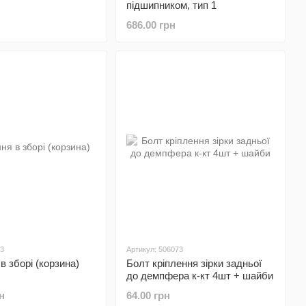
підшипником, тип 1
686.00 грн
53
Артикул: 506073
в зборі (корзина)
Болт кріплення зірки задньої
до демпфера к-кт 4шт + шайби
н
64.00 грн