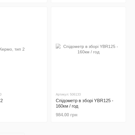
0
Артикул: 506133
 2
Спідометр в зборі YBR125 -
160км / год
984.00 грн