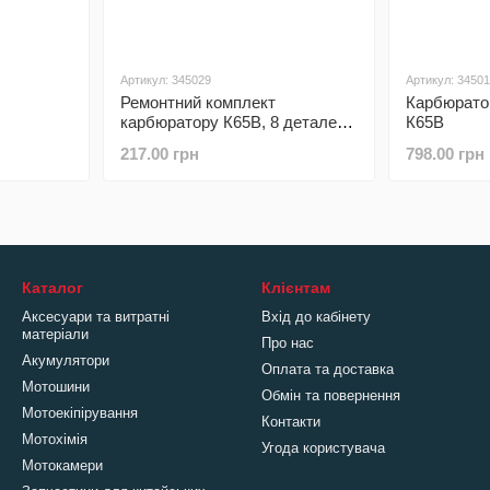
Артикул: 345029
Артикул: 3450
Ремонтний комплект
Карбюрато
карбюратору К65В, 8 деталей
К65В
+ поплавок
217.00 грн
798.00 грн
Каталог
Клієнтам
Аксесуари та витратні
Вхід до кабінету
матеріали
Про нас
Акумулятори
Оплата та доставка
Мотошини
Обмін та повернення
Мотоекіпірування
Контакти
Мотохімія
Угода користувача
Мотокамери