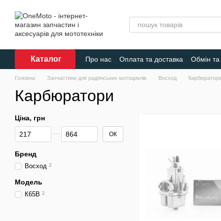
Перейти до основного контенту
Каталог
Про нас
Оплата та доставка
Обмін та
Головна
Запчастини для радянських мотоциклів
Восход
Карбюратор
Карбюратори
Ціна, грн
Від Ціна, грн
До Ціна, грн
ОК
Бренд
Восход
2
Модель
К65В
2