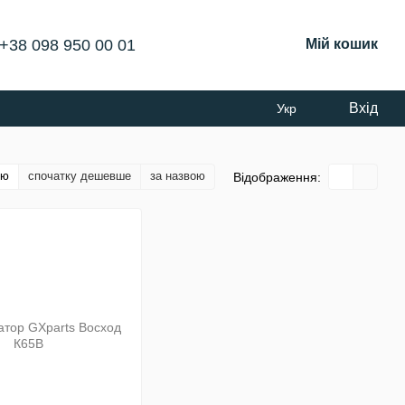
+38 098 950 00 01
Мій кошик
Вхід
Укр
тю
спочатку дешевше
за назвою
Відображення: