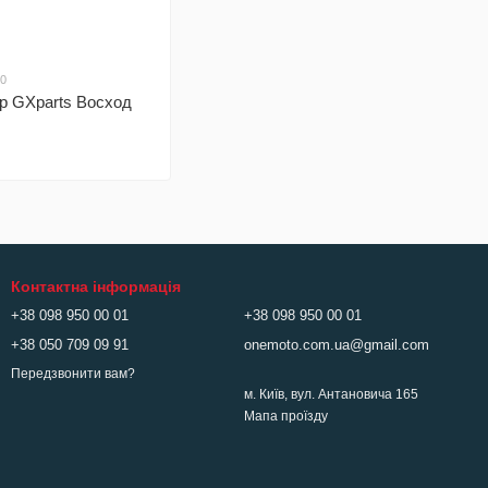
10
р GXparts Восход
Контактна інформація
+38 098 950 00 01
+38 098 950 00 01
+38 050 709 09 91
onemoto.com.ua@gmail.com
Передзвонити вам?
м. Київ, вул. Антановича 165
Мапа проїзду