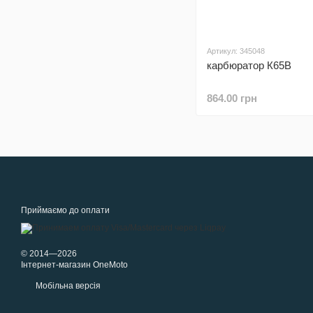
Артикул: 345048
карбюратор К65В
864.00 грн
Приймаємо до оплати
© 2014—2026
Інтернет-магазин OneMoto
Мобільна версія