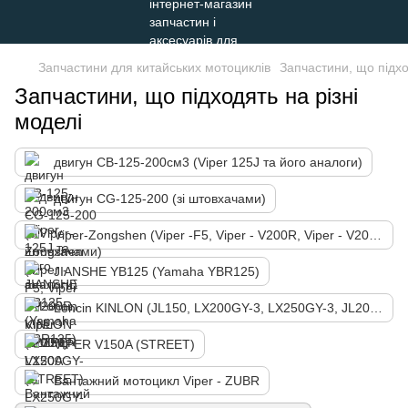
Запчастини для китайських мотоциклів
Запчастини, що підхо
Запчастини, що підходять на різні
моделі
двигун СВ-125-200см3 (Viper 125J та його аналоги)
двигун СG-125-200 (зі штовхачами)
Viper-Zongshen (Viper -F5, Viper - V200R, Viper - V200N)
JIANSHE YB125 (Yamaha YBR125)
Loncin KINLON (JL150, LX200GY-3, LX250GY-3, JL200-68A, LX300-6)
VIPER V150A (STREET)
Вантажний мотоцикл Viper - ZUBR