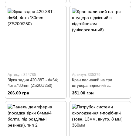
Артикул: 324785
Артикул: 335379
Зірка задня 420-38T - d=64;
Кран паливний на три
4отв.*80mm (ZS200/250)
штуцера підвісний з
відстійником (універсальний)
266.00 грн
351.00 грн