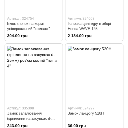
Артикул: 324754
Артикул: 324058
Блок кнопок на кермі
Головка циліндру в зборі
універсальний "компакт"
Honda WAVE 125
(сигнал, повороти, габарит,
304.00 грн
2 184.00 грн
стартер)
Артикул: 335398
Артикул: 324297
Замок запалювання
Замок ланцюгу 520Н
(кріплення на засувках d-
25мм) роз'єм малий "папа 4"
243.00 грн
36.00 грн