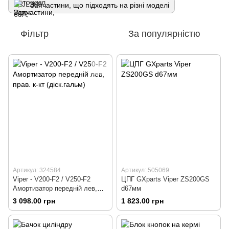
Запчастини, що підходять на різні моделі
Фільтр
За популярністю
Артикул: 324584
Артикул: 505069
Viper - V200-F2 / V250-F2
ЦПГ GXparts Viper ZS200GS
Амортизатор передній лев,
d67мм
прав. к-кт (діск.гальм)
3 098.00 грн
1 823.00 грн