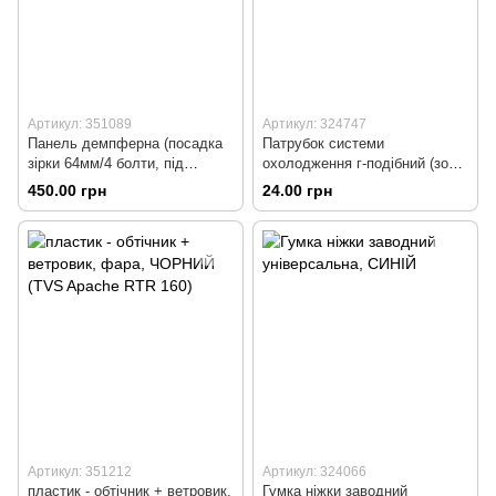
Артикул: 351089
Артикул: 324747
Панель демпферна (посадка
Патрубок системи
зірки 64мм/4 болти, під
охолодження г-подібний (зовн.
роздільні резинки), тип 2
13мм, внутр. 8 мм) 360мм
450.00 грн
24.00 грн
Артикул: 351212
Артикул: 324066
пластик - обтічник + ветровик,
Гумка ніжки заводний