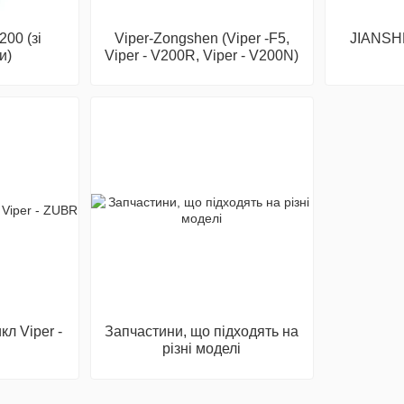
00 (зі
Viper-Zongshen (Viper -F5,
JIANSH
и)
Viper - V200R, Viper - V200N)
л Viper -
Запчастини, що підходять на
різні моделі