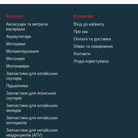
Каталог
Клієнтам
Аксесуари та витратні
Вхід до кабінету
матеріали
Про нас
Акумулятори
Оплата та доставка
Мотошини
Обмін та повернення
Мотоекіпірування
Контакти
Мотохімія
Угода користувача
Мотокамери
Запчастини для китайських
скутерів
Підшипники
Запчастини для японських
скутерів
Запчастини для китайських
мопедів
Запчастини для китайських
мотоциклів
Запчастини для китайських
квадроциклів (ATV)