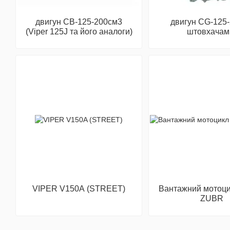
двигун СВ-125-200см3
двигун СG-125-2
(Viper 125J та його аналоги)
штовхачам
VIPER V150A (STREET)
Вантажний мотоцик
ZUBR