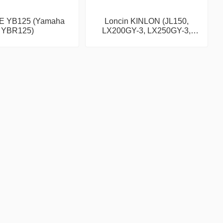
E YB125 (Yamaha
Loncin KINLON (JL150,
YBR125)
LX200GY-3, LX250GY-3,
JL200-68A, LX300-6)